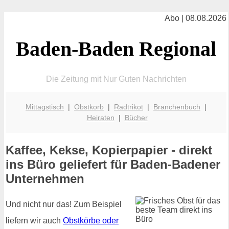
Abo | 08.08.2026
Baden-Baden Regional
Die Zeitung mit Nur Guten Nachrichten
Mittagstisch
|
Obstkorb
|
Radtrikot
|
Branchenbuch
|
Heiraten
|
Bücher
Kaffee, Kekse, Kopierpapier - direkt
ins Büro geliefert für Baden-Badener
Unternehmen
Und nicht nur das! Zum Beispiel
liefern wir auch
Obstkörbe oder